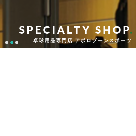
SPECIALTY SHOP
.
卓球用品専門店 アポロゾーンスポーツ
1
2
3
NEWS & CAMPAIGN
ニュース＆キャンペーン
2026-07-27
令和８年度インターハイ（全国高等学校総合体育大会）・卓球競技大会にご参加の方へご案内
イベント
2026-07-18
【夏季休業】のお知らせ
ニュース
2026-03-20
【営業時間変更】のお知らせ
ニュース